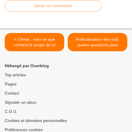
Ajouter un commentaire
< Climat : voici ce que
Artificialisation des sols:
contient le projet de loi
quatre questions pour
"Climat et résilience"
comprendre ce phénomène
présenté aujourd'hui en
préoccupant >
Conseil des ministres
Hébergé par Overblog
Top articles
Pages
Contact
Signaler un abus
C.G.U.
Cookies et données personnelles
Préférences cookies