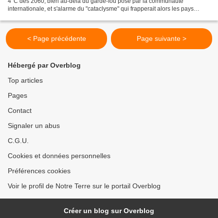
4°C dès 2060, bien au-delà du garde-fou posé par la communauté
internationale, et s'alarme du "cataclysme" qui frapperait alors les pays
pauvres, selon un rapport publié dimanche à Washington....
< Page précédente
Page suivante >
Hébergé par Overblog
Top articles
Pages
Contact
Signaler un abus
C.G.U.
Cookies et données personnelles
Préférences cookies
Voir le profil de Notre Terre sur le portail Overblog
Créer un blog sur Overblog