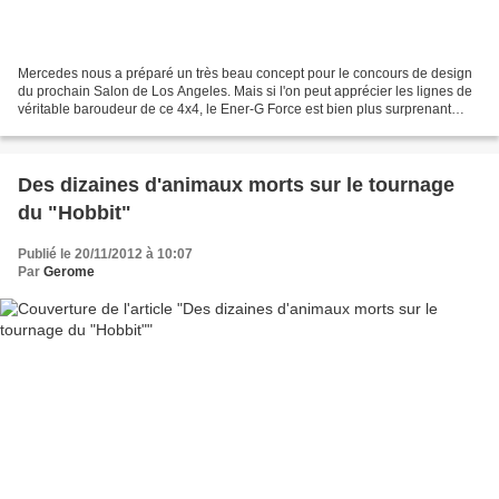
Mercedes nous a préparé un très beau concept pour le concours de design
du prochain Salon de Los Angeles. Mais si l'on peut apprécier les lignes de
véritable baroudeur de ce 4x4, le Ener-G Force est bien plus surprenant
sous le capot : il roule à l'eau...
Des dizaines d'animaux morts sur le tournage
du "Hobbit"
Publié le 20/11/2012 à 10:07
Par
Gerome