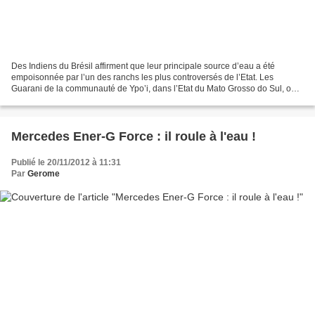
Des Indiens du Brésil affirment que leur principale source d’eau a été
empoisonnée par l’un des ranchs les plus controversés de l’Etat. Les
Guarani de la communauté de Ypo’i, dans l’Etat du Mato Grosso do Sul, ont
utilisé un téléphone portable pour filmer...
Mercedes Ener-G Force : il roule à l'eau !
Publié le 20/11/2012 à 11:31
Par
Gerome