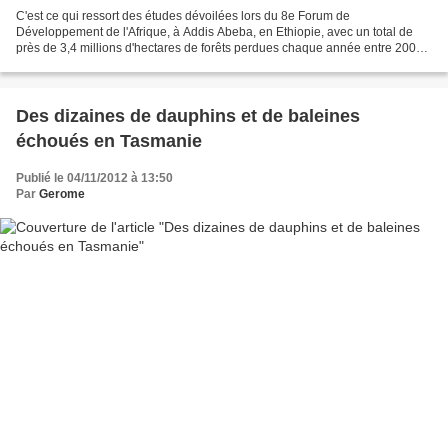
C'est ce qui ressort des études dévoilées lors du 8e Forum de
Développement de l'Afrique, à Addis Abeba, en Ethiopie, avec un total de
près de 3,4 millions d'hectares de forêts perdues chaque année entre 2000
et 2010. L’exploitation commerciale des forêts...
Des dizaines de dauphins et de baleines
échoués en Tasmanie
Publié le 04/11/2012 à 13:50
Par
Gerome