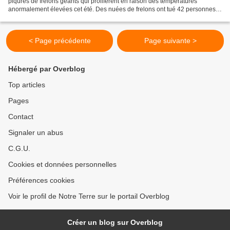
piqûres de frelons géants qui prolifèrent en raison des températures
anormalement élevées cet été. Des nuées de frelons ont tué 42 personnes
au cours des derniers mois dans le nord-ouest...
< Page précédente
Page suivante >
Hébergé par Overblog
Top articles
Pages
Contact
Signaler un abus
C.G.U.
Cookies et données personnelles
Préférences cookies
Voir le profil de Notre Terre sur le portail Overblog
Créer un blog sur Overblog