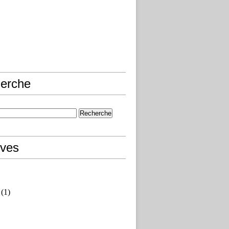
erche
ives
(1)