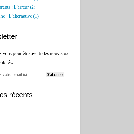
rants : L'erreur
(2)
e : L'alternative
(1)
letter
vous pour être averti des nouveaux
publiés.
les récents