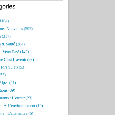
gories
1104)
nes Nouvelles
(595)
n
(317)
n & Santé
(284)
n Veux Pas!
(142)
re C'est L'avenir
(93)
hors Sujet)
(53)
53)
Alpes
(51)
tions
(39)
rants : L'erreur
(23)
on À L'environnement
(19)
e : L'alternative
(6)