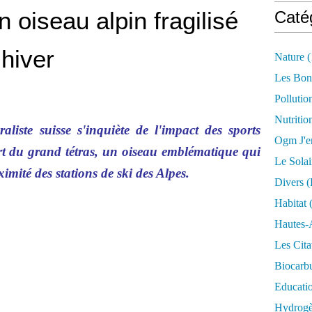
n oiseau alpin fragilisé
Caté
’hiver
Nature
(
Les Bon
Pollutio
Nutritio
liste suisse s'inquiète de l'impact des sports
Ogm J'e
fort du grand tétras, un oiseau emblématique qui
Le Solai
imité des stations de ski des Alpes.
Divers (
Habitat
(
Hautes-
Les Cita
Biocarbu
Educati
Hydrogèn