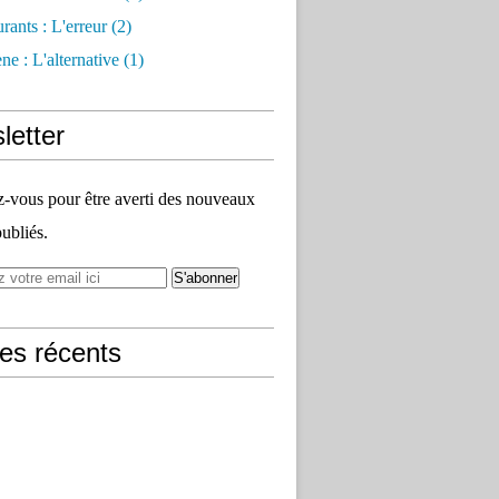
rants : L'erreur
(2)
e : L'alternative
(1)
letter
vous pour être averti des nouveaux
publiés.
les récents