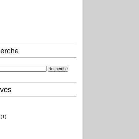
erche
ives
(1)