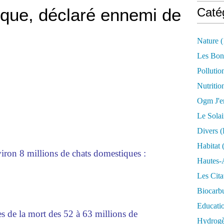
ique, déclaré ennemi de
Caté
Nature
(
Les Bon
Pollutio
Nutritio
Ogm J'e
Le Solai
Divers (
Habitat
(
ron 8 millions de chats domestiques :
Hautes-
Les Cita
Biocarbu
Educati
es de la mort des 52 à 63 millions de
Hydrogèn