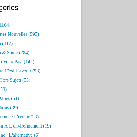
gories
1104)
nes Nouvelles
(595)
n
(317)
n & Santé
(284)
n Veux Pas!
(142)
re C'est L'avenir
(93)
hors Sujet)
(53)
53)
Alpes
(51)
tions
(39)
rants : L'erreur
(23)
on À L'environnement
(19)
e : L'alternative
(6)