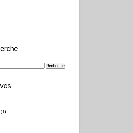
erche
ives
(1)