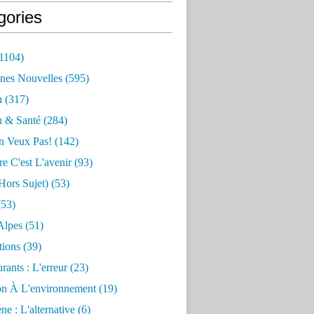
gories
1104)
nes Nouvelles
(595)
n
(317)
n & Santé
(284)
n Veux Pas!
(142)
re C'est L'avenir
(93)
hors Sujet)
(53)
53)
Alpes
(51)
tions
(39)
rants : L'erreur
(23)
on À L'environnement
(19)
e : L'alternative
(6)