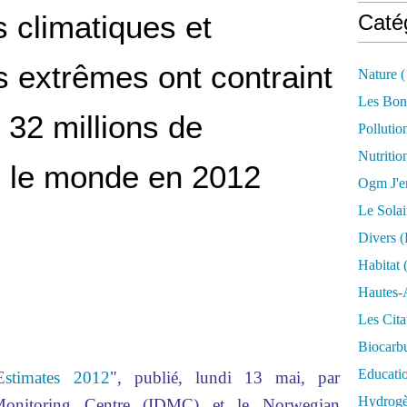
 climatiques et
Caté
 extrêmes ont contraint
Nature
(
Les Bon
32 millions de
Pollutio
Nutritio
 le monde en 2012
Ogm J'e
Le Solai
Divers (
Habitat
(
Hautes-
Les Cita
Biocarbu
Educati
Estimates 2012
", publié, lundi 13 mai, par
Hydrogèn
t Monitoring Centre (IDMC) et le Norwegian