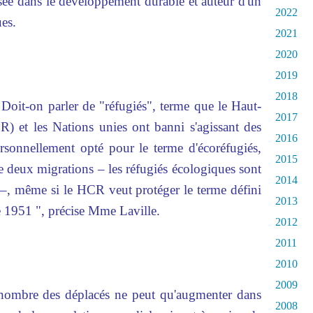
isée dans le développement durable et auteur d'un
2022
ues.
2021
2020
2019
2018
Doit-on parler de "réfugiés", terme que le Haut-
2017
) et les Nations unies ont banni s'agissant des
2016
ersonnellement opté pour le terme d'écoréfugiés,
2015
tre deux migrations – les réfugiés écologiques sont
2014
 –, même si le HCR veut protéger le terme défini
2013
 1951 ", précise Mme Laville.
2012
2011
2010
2009
 nombre des déplacés ne peut qu'augmenter dans
2008