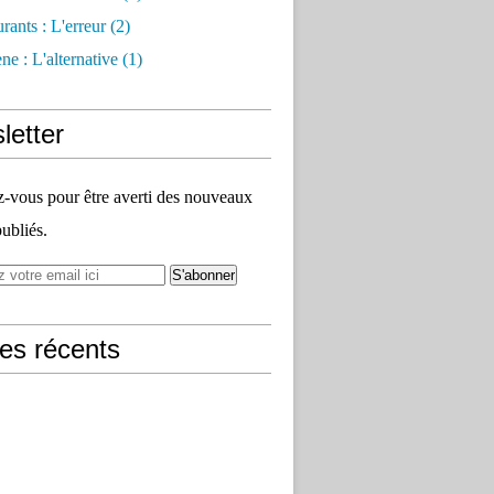
rants : L'erreur
(2)
e : L'alternative
(1)
letter
vous pour être averti des nouveaux
publiés.
les récents