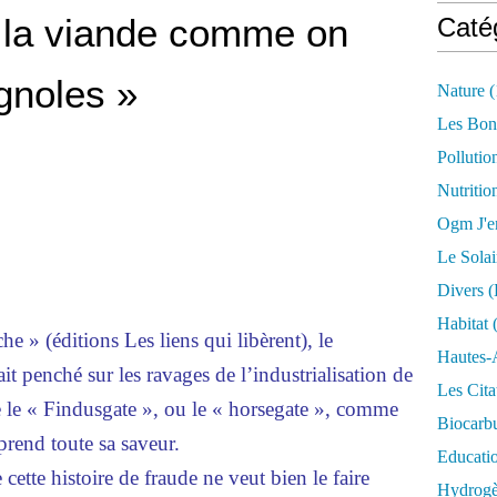
e la viande comme on
Caté
gnoles »
Nature
(
Les Bon
Pollutio
Nutritio
Ogm J'e
Le Solai
Divers (
Habitat
(
e » (éditions Les liens qui libèrent), le
Hautes-
ait penché sur les ravages de l’industrialisation de
Les Cita
e le « Findusgate », ou le « horsegate », comme
Biocarbu
prend toute sa saveur.
Educati
ette histoire de fraude ne veut bien le faire
Hydrogèn