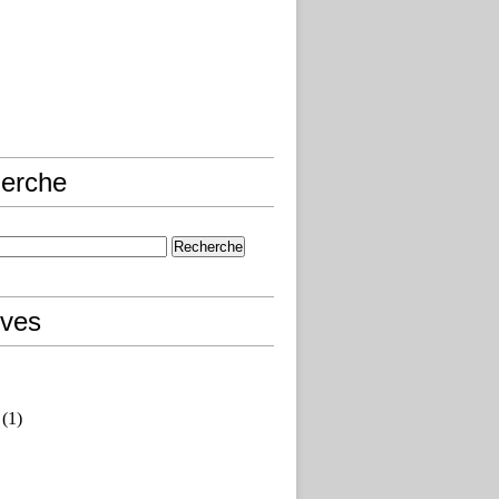
erche
ives
(1)