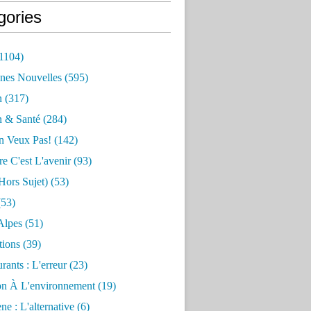
gories
1104)
nes Nouvelles
(595)
n
(317)
n & Santé
(284)
n Veux Pas!
(142)
re C'est L'avenir
(93)
hors Sujet)
(53)
53)
Alpes
(51)
tions
(39)
rants : L'erreur
(23)
on À L'environnement
(19)
e : L'alternative
(6)