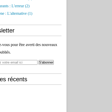
rants : L'erreur
(2)
e : L'alternative
(1)
letter
vous pour être averti des nouveaux
publiés.
les récents