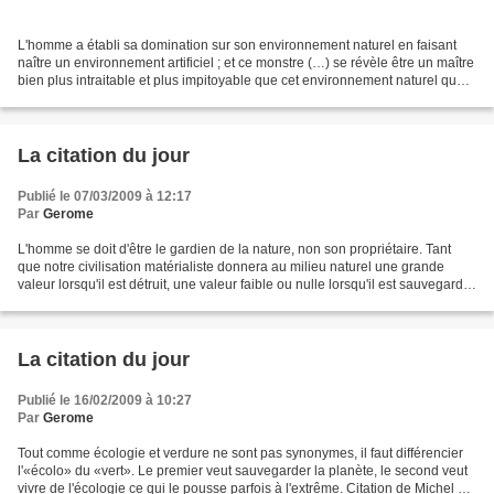
L'homme a établi sa domination sur son environnement naturel en faisant
naître un environnement artificiel ; et ce monstre (…) se révèle être un maître
bien plus intraitable et plus impitoyable que cet environnement naturel que
les ouvrages de l'homme...
La citation du jour
Publié le 07/03/2009 à 12:17
Par
Gerome
L'homme se doit d'être le gardien de la nature, non son propriétaire. Tant
que notre civilisation matérialiste donnera au milieu naturel une grande
valeur lorsqu'il est détruit, une valeur faible ou nulle lorsqu'il est sauvegardé,
comment s'étonner qu'il...
La citation du jour
Publié le 16/02/2009 à 10:27
Par
Gerome
Tout comme écologie et verdure ne sont pas synonymes, il faut différencier
l'«écolo» du «vert». Le premier veut sauvegarder la planète, le second veut
vivre de l'écologie ce qui le pousse parfois à l'extrême. Citation de Michel HA