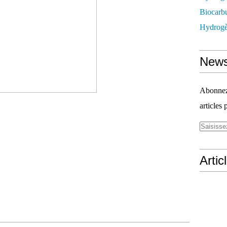
Biocarbu
Hydrogèn
News
Abonnez-
articles 
Artic