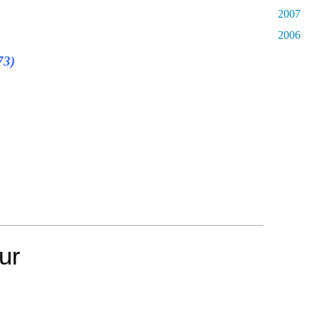
2007
2006
73)
our