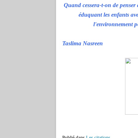
Quand cessera-t-on de penser 
éduquant les enfants ave
l'environnement pes
Taslima Nasreen
Publié dans
Les citations