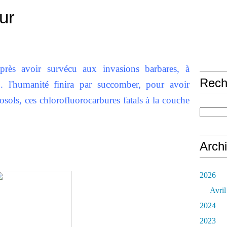
our
après avoir survécu aux invasions barbares, à
Rech
e... l'humanité finira par succomber, pour avoir
osols, ces chlorofluorocarbures fatals à la couche
Arch
2026
Avril
2024
2023