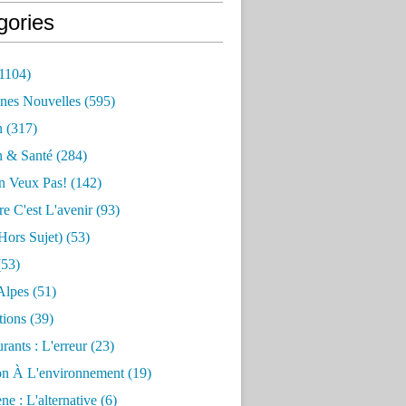
gories
1104)
nes Nouvelles
(595)
n
(317)
n & Santé
(284)
n Veux Pas!
(142)
re C'est L'avenir
(93)
hors Sujet)
(53)
53)
Alpes
(51)
tions
(39)
rants : L'erreur
(23)
on À L'environnement
(19)
e : L'alternative
(6)