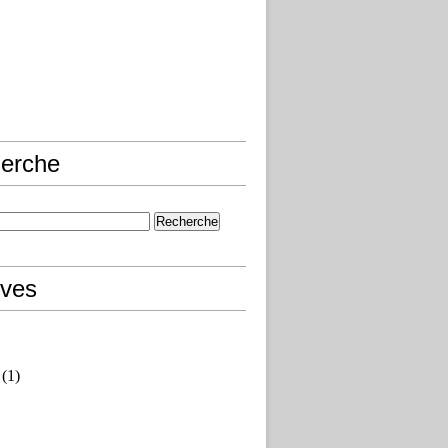
erche
ives
(1)