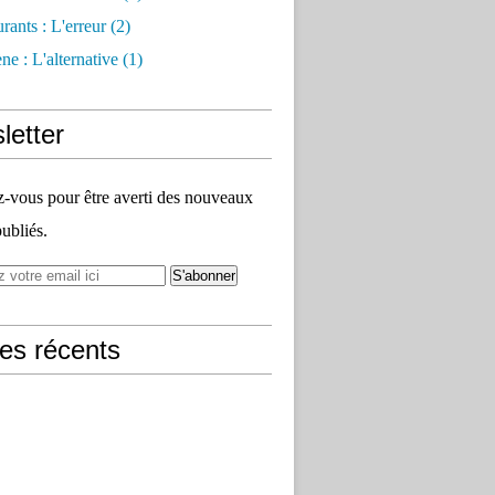
rants : L'erreur
(2)
e : L'alternative
(1)
letter
vous pour être averti des nouveaux
publiés.
les récents