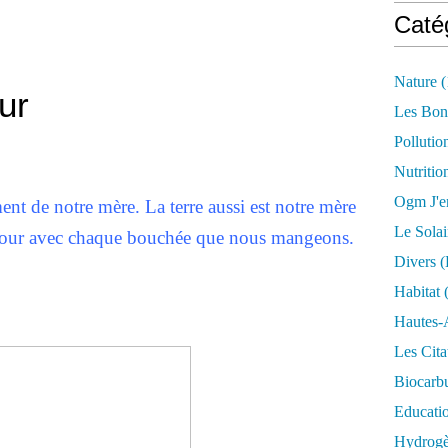
Caté
Nature
(
our
Les Bon
Pollutio
Nutritio
Ogm J'e
t de notre mère. La terre aussi est notre mère
Le Solai
s jour avec chaque bouchée que nous mangeons.
Divers (
Habitat
(
Hautes-
Les Cita
Biocarbu
Educati
Hydrogèn