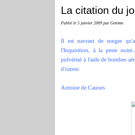
La citation du j
Publié le
5 janvier 2009
par Gerome
Il est navrant de songer qu'
l'Inquisition, à la peste noir
pulvérisé à l'aide de bombes aér
d'ozone.
Antoine de Caunes