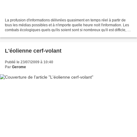
La profusion d'informations délivrées quasiment en temps réel à partir de
tous les médias possibles et à n'importe quelle heure noit l'information. Les
combats écologiques quels qu'ils soient sont si nombreux qu'il est difficle, en
tant que simple citoyen...
L'éolienne cerf-volant
Publié le 23/07/2009 à 10:40
Par
Gerome