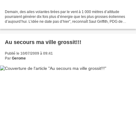
Demain, des ailes volantes tirées par le vent à 1 000 mètres d’altitude
pourraient générer dix fois plus d’énergie que les plus grosses éoliennes
d’aujourd’hui. L’idée ne date pas d’hier”, reconnaît Saul Griffith, PDG de
Makani Power, une entreprise située...
Au secours ma ville grossit!!!
Publié le 10/07/2009 à 09:41
Par
Gerome