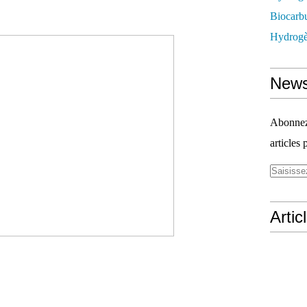
Biocarbu
Hydrogèn
News
Abonnez-
articles 
Artic