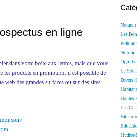
Caté
Nature
(
rospectus en ligne
Les Bon
Pollutio
Nutritio
Ogm J'e
pier dans votre boite aux lettres, mais que vous
Le Solai
 les produits en promotion, il est possible de
Divers (
site web des grandes surfaces ou sur des sites
Habitat
(
Hautes-
Les Cita
Biocarbu
zmoi.com/
Educati
.com
Hydrogèn