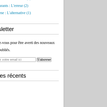
rants : L'erreur
(2)
e : L'alternative
(1)
letter
vous pour être averti des nouveaux
publiés.
les récents