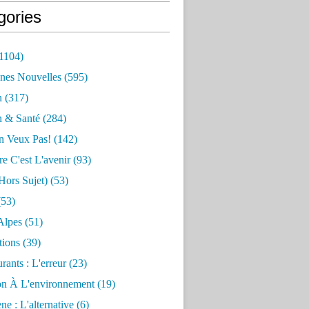
gories
1104)
nes Nouvelles
(595)
n
(317)
n & Santé
(284)
n Veux Pas!
(142)
re C'est L'avenir
(93)
hors Sujet)
(53)
53)
Alpes
(51)
tions
(39)
rants : L'erreur
(23)
on À L'environnement
(19)
e : L'alternative
(6)