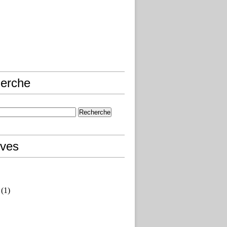
erche
ives
(1)