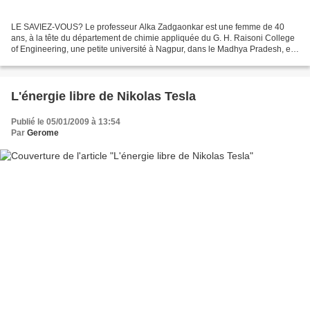
LE SAVIEZ-VOUS? Le professeur Alka Zadgaonkar est une femme de 40
ans, à la tête du département de chimie appliquée du G. H. Raisoni College
of Engineering, une petite université à Nagpur, dans le Madhya Pradesh, en
Inde. Cette femme a crée un procédé...
L'énergie libre de Nikolas Tesla
Publié le 05/01/2009 à 13:54
Par
Gerome