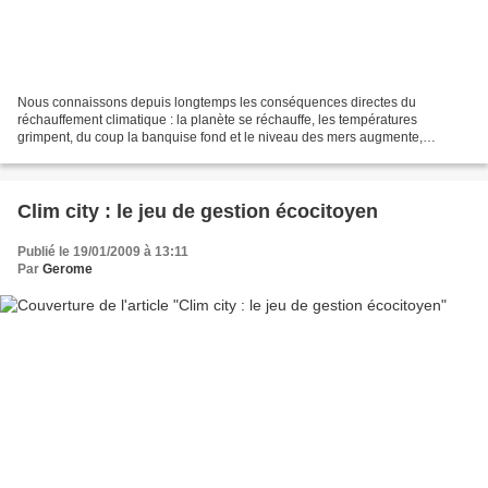
Nous connaissons depuis longtemps les conséquences directes du
réchauffement climatique : la planète se réchauffe, les températures
grimpent, du coup la banquise fond et le niveau des mers augmente,
entraînant l'avancée des eaux sur les terres. C'est...
Clim city : le jeu de gestion écocitoyen
Publié le 19/01/2009 à 13:11
Par
Gerome