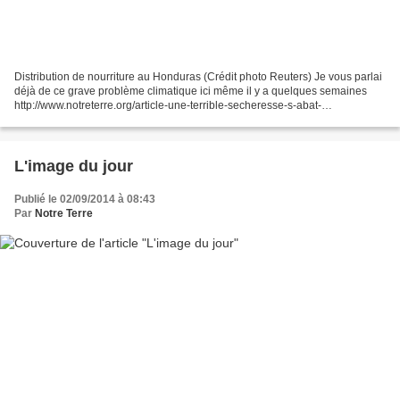
Distribution de nourriture au Honduras (Crédit photo Reuters) Je vous parlai
déjà de ce grave problème climatique ici même il y a quelques semaines
http://www.notreterre.org/article-une-terrible-secheresse-s-abat-
actuellement-sur-l-amerique-centrale-124333713.html...
L'image du jour
Publié le 02/09/2014 à 08:43
Par
Notre Terre