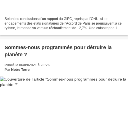
Selon les conclusions d'un rapport du GIEC, repris par l'ONU, si les
engagements des états signataires de l'Accord de Paris se poursuivent à ce
rythme, le monde va vers un réchauffement de +2,7%. Une catastrophe. Le
lac Poopó a disparu en 2018. Il était...
Sommes-nous programmés pour détruire la
planète ?
Publié le 06/09/2021 à 20:26
Par
Notre Terre