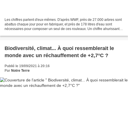
Les chiffres parlent d'eux-mêmes. D'après WWF, près de 27.000 arbres sont
abattus chaque jour pour en fabriquer, et près de 178 litres d'eau sont
nécessaires pour composer un seul de ces rouleaux. Un chiffre ahurissant,
quand on sait qu'un Européen en...
Biodiversité, climat... À quoi ressemblerait le
monde avec un réchauffement de +2,7°C ?
Publié le 19/09/2021 à 20:16
Par
Notre Terre