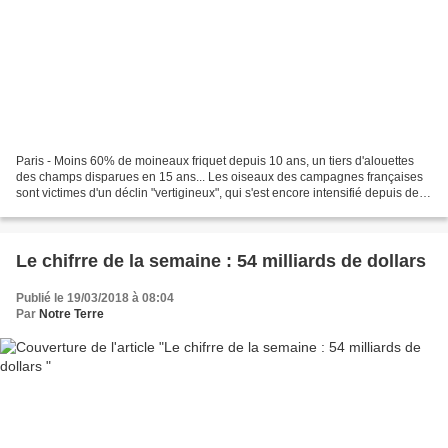
Paris - Moins 60% de moineaux friquet depuis 10 ans, un tiers d'alouettes
des champs disparues en 15 ans... Les oiseaux des campagnes françaises
sont victimes d'un déclin "vertigineux", qui s'est encore intensifié depuis deux
ans, selon de nouveaux recensements....
Le chifrre de la semaine : 54 milliards de dollars
Publié le 19/03/2018 à 08:04
Par
Notre Terre