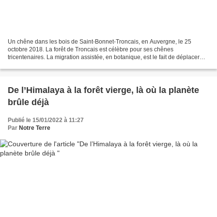
Un chêne dans les bois de Saint-Bonnet-Troncais, en Auvergne, le 25
octobre 2018. La forêt de Troncais est célèbre pour ses chênes
tricentenaires. La migration assistée, en botanique, est le fait de déplacer
artificiellement des espèces d’arbres d’une...
De l’Himalaya à la forêt vierge, là où la planète
brûle déjà
Publié le 15/01/2022 à 11:27
Par
Notre Terre