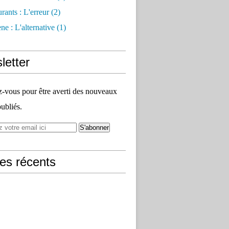
rants : L'erreur
(2)
e : L'alternative
(1)
letter
vous pour être averti des nouveaux
publiés.
les récents