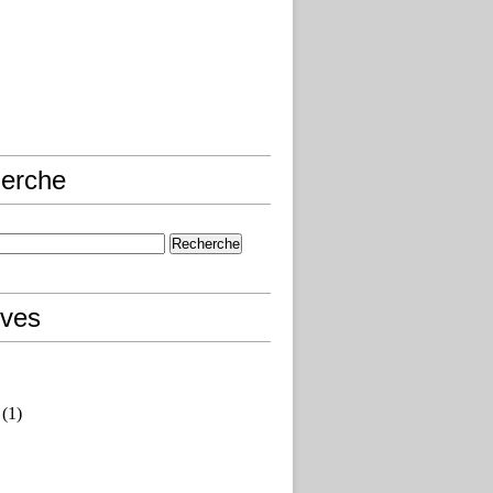
erche
ives
(1)