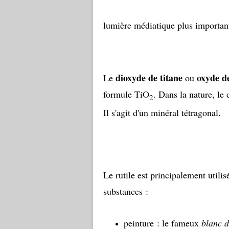
lumière médiatique plus importan
dioxyde de titane
oxyde de
Le
ou
formule TiO
. Dans la nature, le 
2
Il s'agit d'un minéral tétragonal.
Le rutile est principalement utili
substances :
peinture : le fameux
blanc 