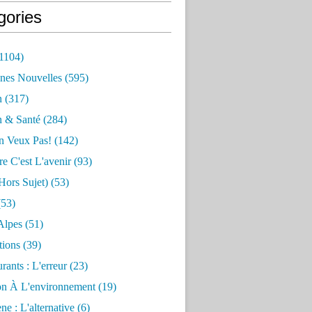
gories
1104)
nes Nouvelles
(595)
n
(317)
n & Santé
(284)
n Veux Pas!
(142)
re C'est L'avenir
(93)
hors Sujet)
(53)
53)
Alpes
(51)
tions
(39)
rants : L'erreur
(23)
on À L'environnement
(19)
e : L'alternative
(6)