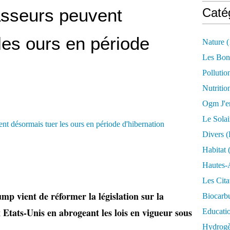
asseurs peuvent
Caté
les ours en période
Nature
(
Les Bon
Pollutio
Nutritio
Ogm J'e
Le Solai
Divers (
Habitat
(
Hautes-
Les Cita
p vient de réformer la législation sur la
Biocarbu
 Etats-Unis en abrogeant les lois en vigueur sous
Educati
.
Hydrogèn