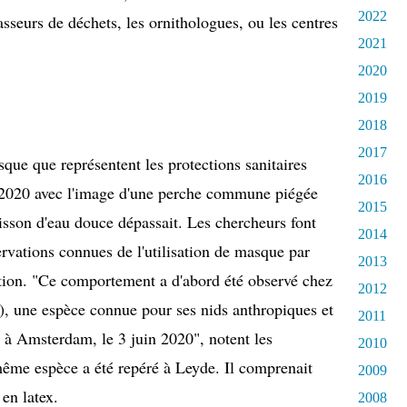
2022
sseurs de déchets, les ornithologues, ou les centres
2021
2020
2019
2018
2017
que que représentent les protections sanitaires
2016
 2020 avec l'image d'une perche commune piégée
2015
isson d'eau douce dépassait. Les chercheurs font
2014
rvations connues de l'utilisation de masque par
2013
cation. "Ce comportement a d'abord été observé chez
2012
), une espèce connue pour ses nids anthropiques et
2011
t à Amsterdam, le 3 juin 2020", notent les
2010
 même espèce a été repéré à Leyde. Il comprenait
2009
 en latex.
2008