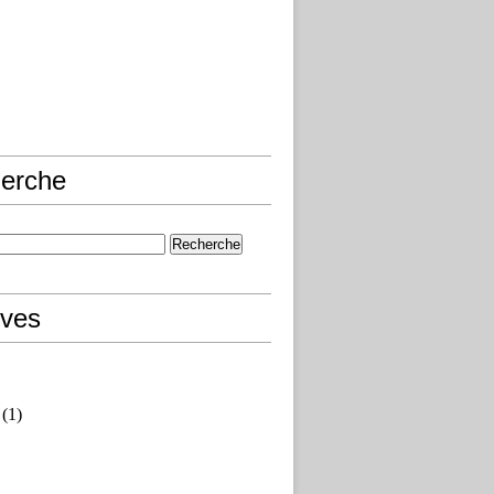
erche
ives
(1)