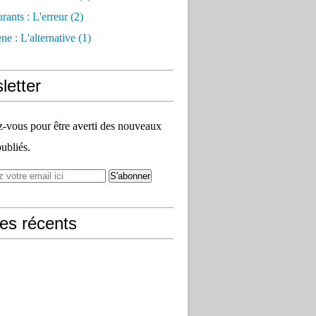
rants : L'erreur
(2)
e : L'alternative
(1)
letter
vous pour être averti des nouveaux
publiés.
les récents