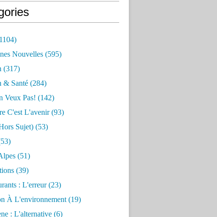
gories
1104)
nes Nouvelles
(595)
n
(317)
n & Santé
(284)
n Veux Pas!
(142)
re C'est L'avenir
(93)
hors Sujet)
(53)
53)
Alpes
(51)
tions
(39)
rants : L'erreur
(23)
on À L'environnement
(19)
e : L'alternative
(6)