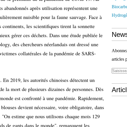
Biocarbu
ets abandonnés après utilisation représentent une
Hydrogèn
culièrement nuisible pour la faune sauvage. Face à
continents, les scientifiques tirent la sonnette
News
 mieux gérer ces déchets. Dans une étude publiée le
logy, des chercheurs néerlandais ont dressé une
Abonnez-
 victimes collatérales de la pandémie de SARS-
articles 
e. En 2019, les autorités chinoises détectent un
e la mort de plusieurs dizaines de personnes. Dès
Artic
 monde est confronté à une pandémie. Rapidement,
blouses devient nécessaire, voire obligatoire, dans
. "On estime que nous utilisons chaque mois 129
rds de gants dans le monde", remarquent les