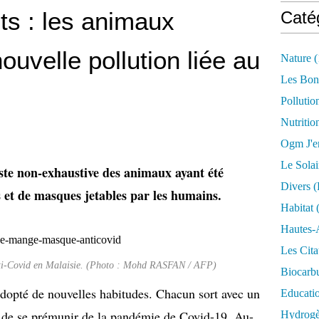
s : les animaux
Caté
ouvelle pollution liée au
Nature
(
Les Bon
Pollutio
Nutritio
Ogm J'e
Le Solai
iste non-exhaustive des animaux ayant été
Divers (
ts et de masques jetables par les humains.
Habitat
(
Hautes-
Les Cita
ti-Covid en Malaisie. (Photo : Mohd RASFAN / AFP)
Biocarbu
dopté de nouvelles habitudes. Chacun sort avec un
Educati
n de se prémunir de la pandémie de Covid-19. Au-
Hydrogèn