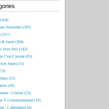
gories
1104)
nes Nouvelles
(595)
n
(317)
n & Santé
(284)
n Veux Pas!
(142)
re C'est L'avenir
(93)
hors Sujet)
(53)
53)
Alpes
(51)
tions
(39)
rants : L'erreur
(23)
on À L'environnement
(19)
e : L'alternative
(6)