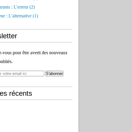
rants : L'erreur
(2)
e : L'alternative
(1)
letter
vous pour être averti des nouveaux
publiés.
les récents