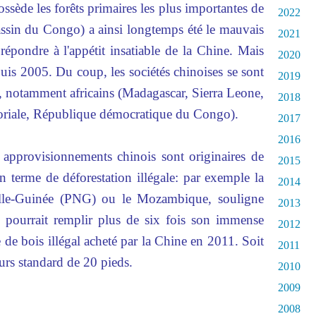
ossède les forêts primaires les plus importantes de
2022
 bassin du Congo) a ainsi longtemps été le mauvais
2021
r répondre à l'appétit insatiable de la Chine. Mais
2020
epuis 2005. Du coup, les sociétés chinoises se sont
2019
, notamment africains (Madagascar, Sierra Leone,
2018
oriale, République démocratique du Congo).
2017
2016
s approvisionnements chinois sont originaires de
2015
n terme de déforestation illégale: par exemple la
2014
lle-Guinée (PNG) ou le Mozambique, souligne
2013
pourrait remplir plus de six fois son immense
2012
de bois illégal acheté par la Chine en 2011. Soit
2011
urs standard de 20 pieds.
2010
2009
2008