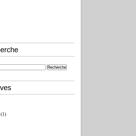
erche
ives
(1)