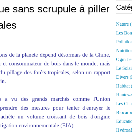
ue sans scrupule à piller
Caté
ales
Nature
(
Les Bon
Pollutio
Nutritio
ns de la planète dépend désormais de la Chine,
Ogm J'e
ur et consommateur de bois dans le monde, mais
Le Solai
u pillage des forêts tropicales, selon un rapport
Divers (
in.
Habitat
(
Hautes-
ée a vu des grands marchés comme l'Union
Les Cita
 prendre des mesures pour tenter d'enrayer le
Biocarbu
 achète un volume croissant de bois d'origine
Educati
stigation environnementale (EIA).
Hydrogèn