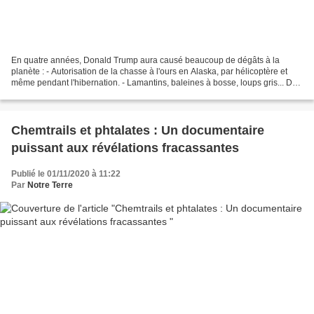
En quatre années, Donald Trump aura causé beaucoup de dégâts à la
planète : - Autorisation de la chasse à l'ours en Alaska, par hélicoptère et
même pendant l'hibernation. - Lamantins, baleines à bosse, loups gris... De
nombreuses espèces menacées sur...
Chemtrails et phtalates : Un documentaire
puissant aux révélations fracassantes
Publié le 01/11/2020 à 11:22
Par
Notre Terre