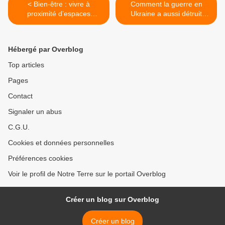
< Bien-être : vivre à
Comment la guerre en
proximité d’espaces
Ukraine a aussi détruit
naturels entretient la santé
l'environnement et tué la
physique et mentale des
biodiversité >
personnes âgées, selon
Hébergé par Overblog
une étude
Top articles
Pages
Contact
Signaler un abus
C.G.U.
Cookies et données personnelles
Préférences cookies
Voir le profil de Notre Terre sur le portail Overblog
Créer un blog sur Overblog
Créer un blog