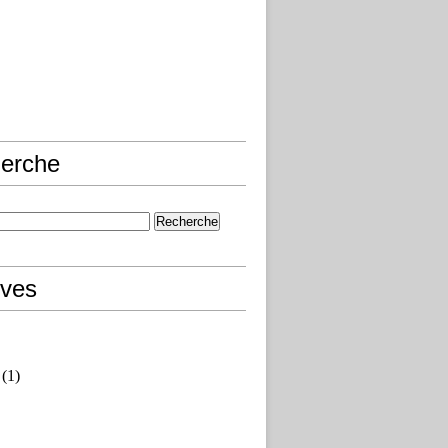
erche
ives
(1)