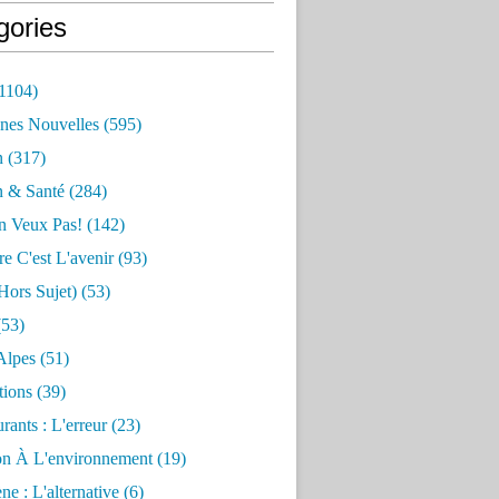
gories
1104)
nes Nouvelles
(595)
n
(317)
n & Santé
(284)
n Veux Pas!
(142)
re C'est L'avenir
(93)
hors Sujet)
(53)
53)
Alpes
(51)
tions
(39)
rants : L'erreur
(23)
on À L'environnement
(19)
e : L'alternative
(6)