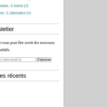
rants : L'erreur
(2)
e : L'alternative
(1)
letter
vous pour être averti des nouveaux
publiés.
les récents