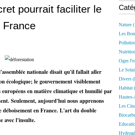
et pourrait faciliter le
Caté
 France
Nature
(
Les Bon
Pollutio
Nutritio
Ogm J'e
Le Solai
assemblée nationale disait qu'il fallait aller
Divers (
tion écologique; le gouvernement visiblement
Habitat
(
 européens en matière climatique et humilié par
Hautes-
ment. Seulement, aujourd'hui nous apprenons
Les Cita
 le déboisement en France. L'art du double
Biocarbu
 avec l'insulte.
Educati
Hydrogèn