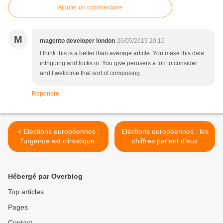
Ajouter un commentaire
M
magento developer london
26/05/2019 20:15
I think this is a better than average article. You make this data
intriguing and locks in. You give perusers a ton to consider
and I welcome that sort of composing.
Répondre
< Elections européennes :
Eléctions européennes : les
l'urgence est climatique,
chiffres parlent d'eux
l'urgence est planétaire
mêmes et les français ne se
soucient pas du tout de
l'urgence climatique >
Hébergé par Overblog
Top articles
Pages
Contact