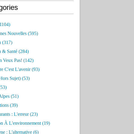
gories
1104)
nes Nouvelles
(595)
n
(317)
n & Santé
(284)
n Veux Pas!
(142)
re C'est L'avenir
(93)
hors Sujet)
(53)
53)
Alpes
(51)
tions
(39)
rants : L'erreur
(23)
on À L'environnement
(19)
e : L'alternative
(6)