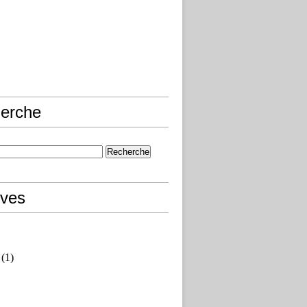
erche
ives
(1)