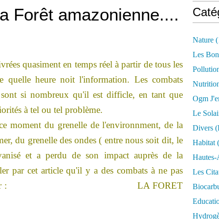
la Forêt amazonienne....
Caté
Nature
(
Les Bon
vrées quasiment en temps réel à partir de tous les
Pollutio
e quelle heure
noit l'information. Les combats
Nutritio
 sont si nombreux qu'il est difficle, en tant que
Ogm J'e
orités à tel ou tel problème.
Le Solai
ce moment du grenelle de l'environnment, de la
Divers (
er, du grenelle des ondes ( entre nous soit dit, le
Habitat
(
lvanisé et a perdu de son impact auprès de la
Hautes-
er par cet article qu'il y a des combats à ne pas
Les Cita
tout pas oublier : LA FORET
Biocarbu
Educati
Hydrogèn