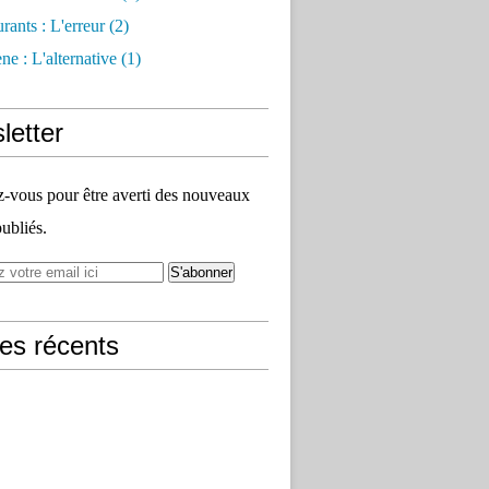
rants : L'erreur
(2)
e : L'alternative
(1)
letter
vous pour être averti des nouveaux
publiés.
les récents