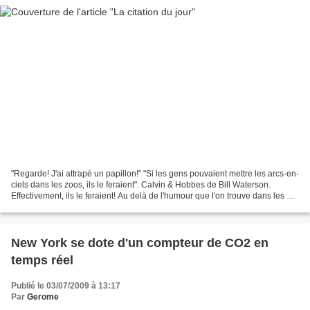
"Regarde! J'ai attrapé un papillon!" "Si les gens pouvaient mettre les arcs-en-
ciels dans les zoos, ils le feraient". Calvin & Hobbes de Bill Waterson.
Effectivement, ils le feraient! Au delà de l'humour que l'on trouve dans les BD
de Calvin et Hobbes,...
New York se dote d'un compteur de CO2 en
temps réel
Publié le 03/07/2009 à 13:17
Par
Gerome