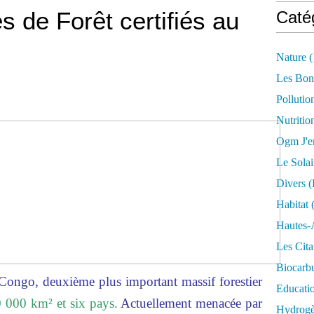
s de Forêt certifiés au
Caté
Nature
(
Les Bon
Pollutio
Nutritio
Ogm J'e
Le Solai
Divers (
Habitat
(
Hautes-
Les Cita
Biocarbu
 Congo, deuxième plus important massif forestier
Educati
 000 km² et six pays.
Actuellement menacée par
Hydrogèn