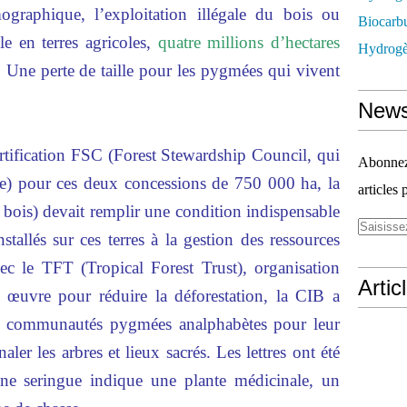
ographique, l’exploitation illégale du bois ou
Biocarbu
le en terres agricoles,
quatre millions d’hectares
Hydrogèn
.
Une perte de taille pour les pygmées qui vivent
News
ertification FSC (Forest Stewardship Council, qui
Abonnez-
ble) pour ces deux concessions de 750 000 ha, la
articles 
 bois) devait remplir une condition indispensable
tallés sur ces terres à la gestion des ressources
vec le TFT (Tropical Forest Trust), organisation
Artic
i œuvre pour réduire la déforestation, la CIB a
x communautés pygmées analphabètes pour leur
aler les arbres et lieux sacrés. Les lettres ont été
une seringue indique une plante médicinale, un