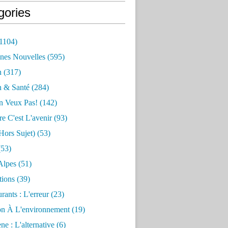
gories
1104)
nes Nouvelles
(595)
n
(317)
n & Santé
(284)
n Veux Pas!
(142)
re C'est L'avenir
(93)
hors Sujet)
(53)
53)
Alpes
(51)
tions
(39)
rants : L'erreur
(23)
on À L'environnement
(19)
e : L'alternative
(6)