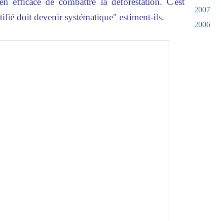
n efficace de combattre la déforestation. C'est
2007
ifié doit devenir systématique" estiment-ils.
2006