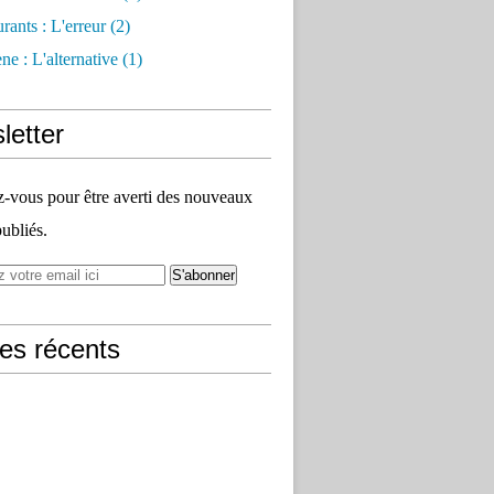
rants : L'erreur
(2)
e : L'alternative
(1)
letter
vous pour être averti des nouveaux
publiés.
les récents