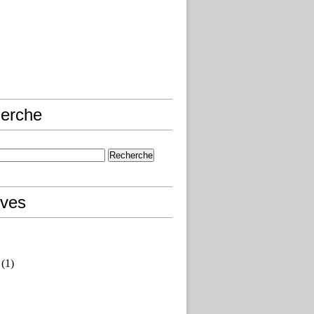
erche
ives
(1)