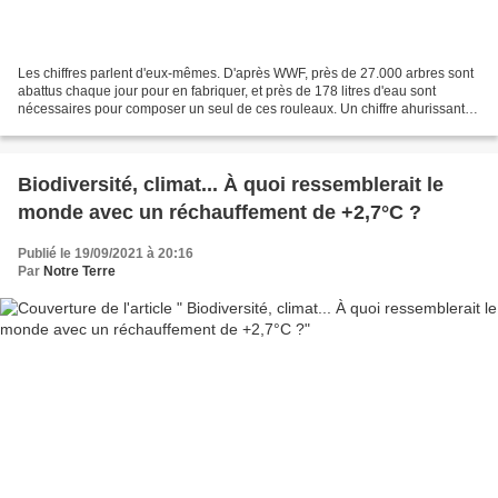
Les chiffres parlent d'eux-mêmes. D'après WWF, près de 27.000 arbres sont
abattus chaque jour pour en fabriquer, et près de 178 litres d'eau sont
nécessaires pour composer un seul de ces rouleaux. Un chiffre ahurissant,
quand on sait qu'un Européen en...
Biodiversité, climat... À quoi ressemblerait le
monde avec un réchauffement de +2,7°C ?
Publié le 19/09/2021 à 20:16
Par
Notre Terre