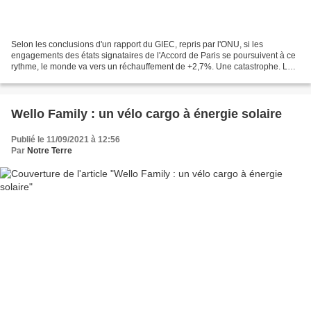
Selon les conclusions d'un rapport du GIEC, repris par l'ONU, si les
engagements des états signataires de l'Accord de Paris se poursuivent à ce
rythme, le monde va vers un réchauffement de +2,7%. Une catastrophe. Le
lac Poopó a disparu en 2018. Il était...
Wello Family : un vélo cargo à énergie solaire
Publié le 11/09/2021 à 12:56
Par
Notre Terre