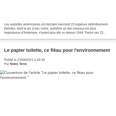
Les autorités américaines ont déclaré mercredi 23 espèces définitivement
éteintes, dont le pic à bec ivoire, autrefois un des oiseaux les plus
majestueux d'Amérique, n'ayant plus été vu depuis 1944. Parmi ces 23
espèces dont les scientifiques ont perdu...
Le papier toilette, ce fléau pour l'environnement
Publié le 23/09/2021 à 20:36
Par
Notre Terre