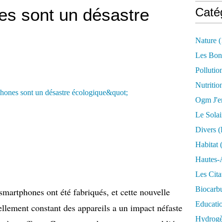
es sont un désastre
Caté
Nature
(
Les Bon
Pollutio
Nutritio
Ogm J'e
Le Solai
Divers (
Habitat
(
Hautes-
Les Cita
Biocarbu
smartphones ont été fabriqués, et cette nouvelle
Educati
ellement constant des appareils a un impact néfaste
Hydrogèn