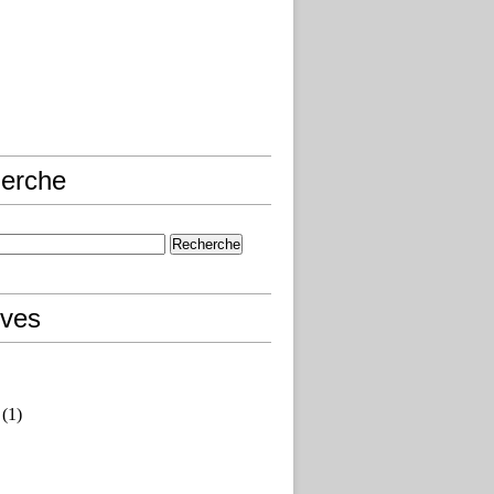
erche
ives
(1)