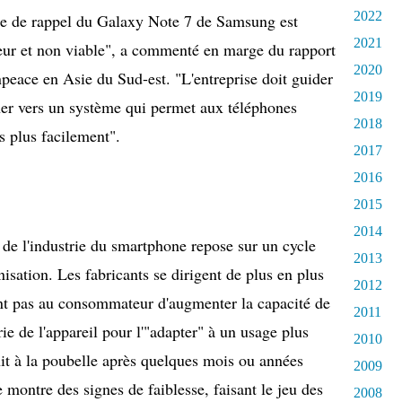
2022
ne de rappel du Galaxy Note 7 de Samsung est
2021
leur et non viable", a commenté en marge du rapport
2020
npeace en Asie du Sud-est. "L'entreprise doit guider
2019
rner vers un système qui permet aux téléphones
2018
és plus facilement".
2017
2016
2015
2014
 de l'industrie du smartphone repose sur un cycle
2013
anisation. Les fabricants se dirigent de plus en plus
2012
nt pas au consommateur d'augmenter la capacité de
2011
ie de l'appareil pour l'"adapter" à un usage plus
2010
finit à la poubelle après quelques mois ou années
2009
ie montre des signes de faiblesse, faisant le jeu des
2008