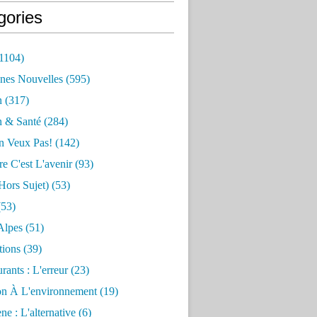
gories
1104)
nes Nouvelles
(595)
n
(317)
n & Santé
(284)
n Veux Pas!
(142)
re C'est L'avenir
(93)
hors Sujet)
(53)
53)
Alpes
(51)
tions
(39)
rants : L'erreur
(23)
on À L'environnement
(19)
e : L'alternative
(6)