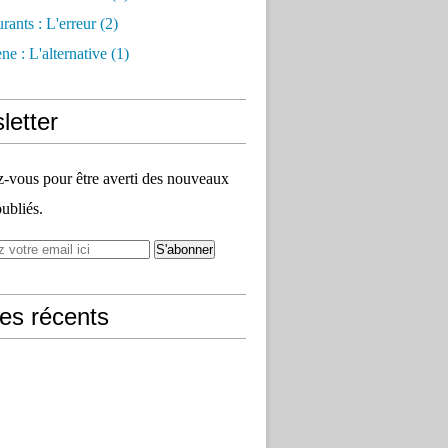
rants : L'erreur
(2)
e : L'alternative
(1)
letter
vous pour être averti des nouveaux
publiés.
les récents