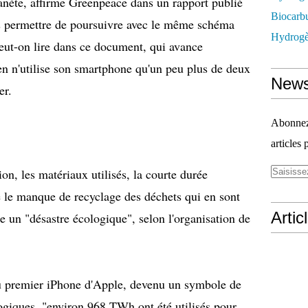
planète, affirme Greenpeace dans un rapport publié
Biocarbu
s permettre de poursuivre avec le même schéma
Hydrogèn
eut-on lire dans ce document, qui avance
 n'utilise son smartphone qu'un peu plus de deux
News
er.
Abonnez-
articles 
on, les matériaux utilisés, la courte durée
que le manque de recyclage des déchets qui en sont
Artic
te un "désastre écologique", selon l'organisation de
u premier iPhone d'Apple, devenu un symbole de
ogiques, "environ 968 TWh ont été utilisés pour