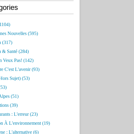
gories
1104)
nes Nouvelles
(595)
n
(317)
n & Santé
(284)
n Veux Pas!
(142)
re C'est L'avenir
(93)
hors Sujet)
(53)
53)
Alpes
(51)
tions
(39)
rants : L'erreur
(23)
on À L'environnement
(19)
e : L'alternative
(6)