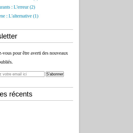
rants : L'erreur
(2)
e : L'alternative
(1)
letter
vous pour être averti des nouveaux
publiés.
les récents