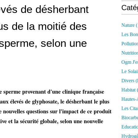
evés de désherbant
Caté
us de la moitié des
Nature
(
Les Bon
 sperme, selon une
Pollutio
Nutritio
Ogm J'e
Le Solai
Divers (
Habitat
(
e sperme provenant d'une clinique française
Hautes-
eaux élevés de glyphosate, le désherbant le plus
Les Cita
nouvelles questions sur l'impact de ce produit
Biocarbu
ve et la sécurité globale, selon une nouvelle
Educati
Hydrogèn