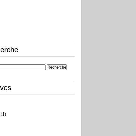
erche
ives
(1)