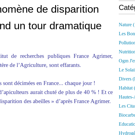
omène de disparition
Caté
end un tour dramatique
Nature
(
Les Bon
Pollutio
Nutritio
stitut de recherches publiques France Agrimer,
Ogm J'e
re de l’Agriculture, sont effarants.
Le Solai
Divers (
s sont décimées en France... chaque jour !
Habitat
(
’apiculteurs aurait chuté de plus de 40 % ! Et ce
Hautes-
 disparition des abeilles » d’après France Agrimer.
Les Cita
Biocarbu
Educati
Hydrogèn