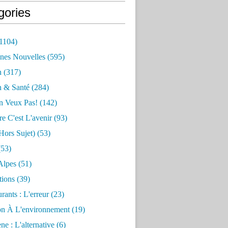
gories
1104)
nes Nouvelles
(595)
n
(317)
n & Santé
(284)
n Veux Pas!
(142)
re C'est L'avenir
(93)
hors Sujet)
(53)
53)
Alpes
(51)
tions
(39)
rants : L'erreur
(23)
on À L'environnement
(19)
e : L'alternative
(6)