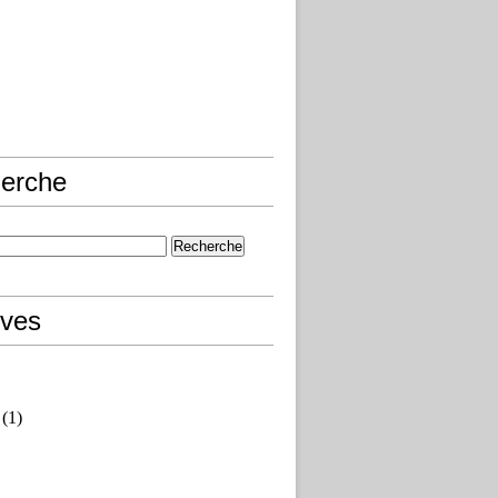
erche
ives
(1)