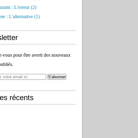
rants : L'erreur
(2)
e : L'alternative
(1)
letter
vous pour être averti des nouveaux
publiés.
les récents