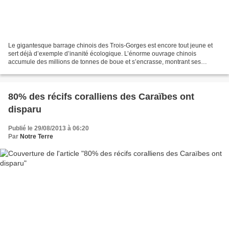
Le gigantesque barrage chinois des Trois-Gorges est encore tout jeune et
sert déjà d’exemple d’inanité écologique. L’énorme ouvrage chinois
accumule des millions de tonnes de boue et s’encrasse, montrant ses
limites. Mais cela n’empêche pas le Congo et...
80% des récifs coralliens des Caraïbes ont
disparu
Publié le 29/08/2013 à 06:20
Par
Notre Terre