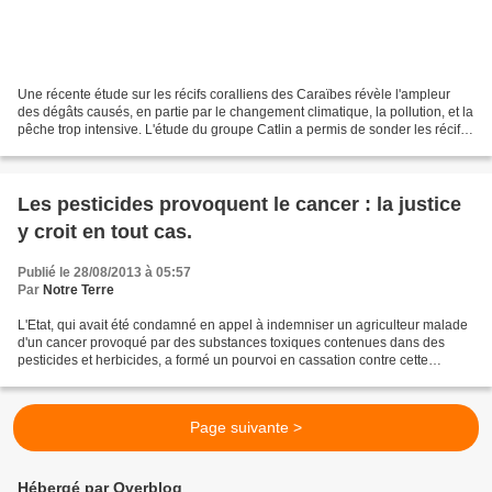
Une récente étude sur les récifs coralliens des Caraïbes révèle l'ampleur
des dégâts causés, en partie par le changement climatique, la pollution, et la
pêche trop intensive. L'étude du groupe Catlin a permis de sonder les récifs
allant de Mexico à la...
Les pesticides provoquent le cancer : la justice
y croit en tout cas.
Publié le 28/08/2013 à 05:57
Par
Notre Terre
L'Etat, qui avait été condamné en appel à indemniser un agriculteur malade
d'un cancer provoqué par des substances toxiques contenues dans des
pesticides et herbicides, a formé un pourvoi en cassation contre cette
décision. "Malgré une solide argumentation...
Page suivante >
Hébergé par Overblog