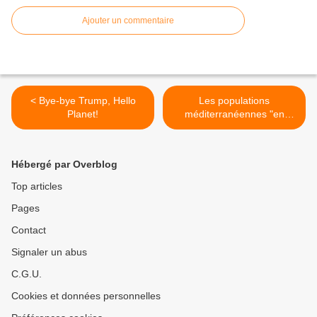
Ajouter un commentaire
< Bye-bye Trump, Hello
Les populations
Planet!
méditerranéennes "en
danger" : les conclusions
alarmistes d'un rapport sur
le réchauffement climatique
Hébergé par Overblog
>
Top articles
Pages
Contact
Signaler un abus
C.G.U.
Cookies et données personnelles