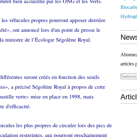
lutôt bien accueillie par les ONG et les Verts.
Biocarbu
Hydrogèn
ue les véhicules propres pourront apposer derrière
'été», ont annoncé lors d'un point de presse le
News
la ministre de l’Écologie Ségolène Royal.
Abonnez-
articles 
différentes seront créés en fonction des seuils
les», a précisé Ségolène Royal à propos de cette
astille verte» mise en place en 1998, mais
Artic
e d'efficacité.
hicules les plus propres de circuler lors des pics de
rculation restreintes, qui pourront prochainement