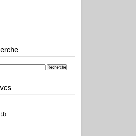
erche
ives
(1)