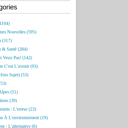
gories
1104)
nes Nouvelles
(595)
n
(317)
n & Santé
(284)
n Veux Pas!
(142)
re C'est L'avenir
(93)
hors Sujet)
(53)
53)
Alpes
(51)
tions
(39)
rants : L'erreur
(23)
on À L'environnement
(19)
e : L'alternative
(6)