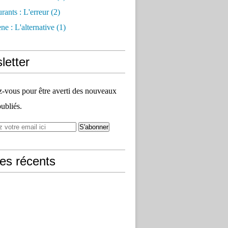
rants : L'erreur
(2)
e : L'alternative
(1)
letter
vous pour être averti des nouveaux
publiés.
les récents