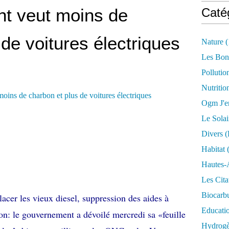
t veut moins de
Caté
de voitures électriques
Nature
(
Les Bon
Pollutio
Nutritio
Ogm J'e
Le Solai
Divers (
Habitat
(
Hautes-
Les Cita
Biocarbu
lacer les vieux diesel, suppression des aides à
Educati
bon: le gouvernement a dévoilé mercredi sa «feuille
Hydrogèn