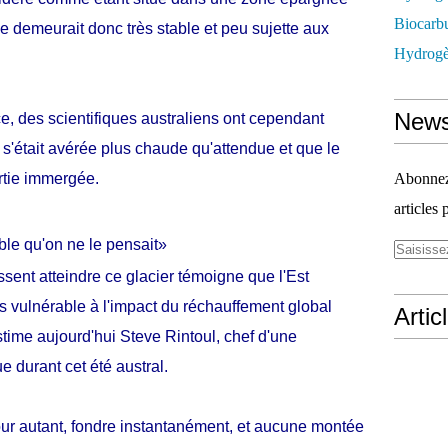
Biocarbu
e demeurait donc très stable et peu sujette aux
Hydrogèn
News
ce, des scientifiques australiens ont cependant
 s'était avérée plus chaude qu'attendue et que le
artie immergée.
Abonnez-
articles 
ble qu'on ne le pensait»
sent atteindre ce glacier témoigne que l'Est
us vulnérable à l'impact du réchauffement global
Artic
stime aujourd'hui Steve Rintoul, chef d'une
 durant cet été austral.
pour autant, fondre instantanément, et aucune montée