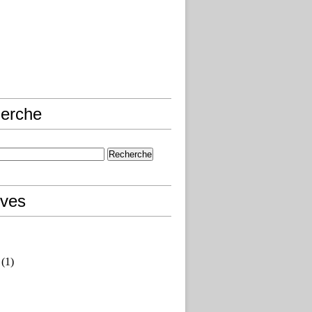
erche
ives
(1)