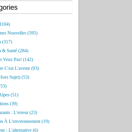
gories
1104)
nes Nouvelles
(595)
n
(317)
n & Santé
(284)
n Veux Pas!
(142)
re C'est L'avenir
(93)
hors Sujet)
(53)
53)
Alpes
(51)
tions
(39)
rants : L'erreur
(23)
on À L'environnement
(19)
e : L'alternative
(6)