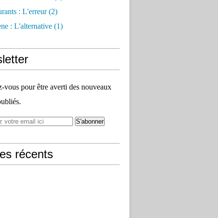
rants : L'erreur
(2)
e : L'alternative
(1)
letter
vous pour être averti des nouveaux
publiés.
les récents