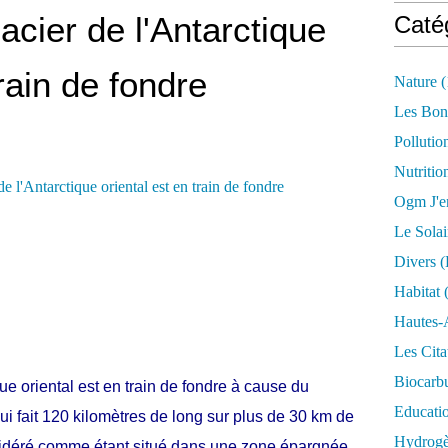
acier de l'Antarctique
Caté
train de fondre
Nature
(
Les Bon
Pollutio
Nutritio
Ogm J'e
Le Solai
Divers (
Habitat
(
Hautes-
Les Cita
Biocarbu
que oriental est en train de fondre à cause du
Educati
ui fait 120 kilomètres de long sur plus de 30 km de
Hydrogèn
considéré comme étant situé dans une zone épargnée