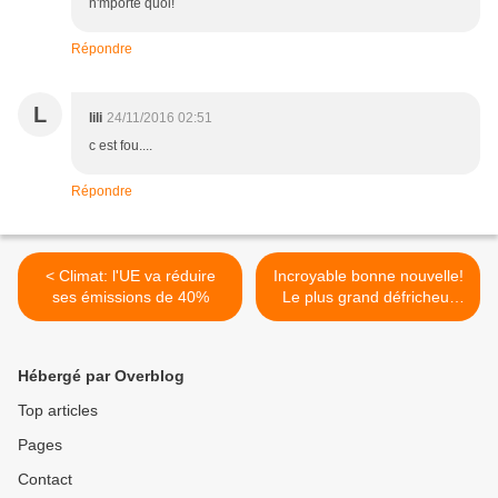
n'mporte quoi!
Répondre
L
lili
24/11/2016 02:51
c est fou....
Répondre
< Climat: l'UE va réduire
Incroyable bonne nouvelle!
ses émissions de 40%
Le plus grand défricheur
illégal de la forêt
amazonienne a été capturé
! >
Hébergé par Overblog
Top articles
Pages
Contact