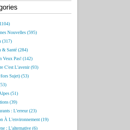
gories
1104)
nes Nouvelles
(595)
n
(317)
n & Santé
(284)
n Veux Pas!
(142)
re C'est L'avenir
(93)
hors Sujet)
(53)
53)
Alpes
(51)
tions
(39)
rants : L'erreur
(23)
on À L'environnement
(19)
e : L'alternative
(6)