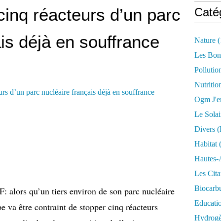
cinq réacteurs d’un parc
Caté
ais déjà en souffrance
Nature
(
Les Bon
Pollutio
Nutritio
Ogm J'e
Le Solai
Divers (
Habitat
(
Hautes-
Les Cita
Biocarbu
 alors qu’un tiers environ de son parc nucléaire
Educati
upe va être contraint de stopper cinq réacteurs
Hydrogèn