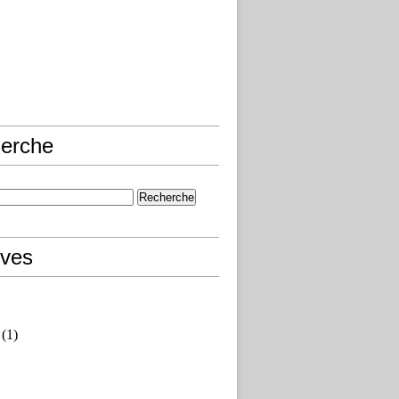
erche
ives
(1)