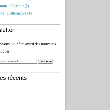
rants : L'erreur
(2)
e : L'alternative
(1)
letter
vous pour être averti des nouveaux
publiés.
les récents