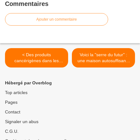
Commentaires
Ajouter un commentaire
< Des produits
Voici la "serre du futur" :
cancérigènes dans les
une maison autosuffisante
couches Pampers
à construire soi-même >
Hébergé par Overblog
Top articles
Pages
Contact
Signaler un abus
C.G.U.