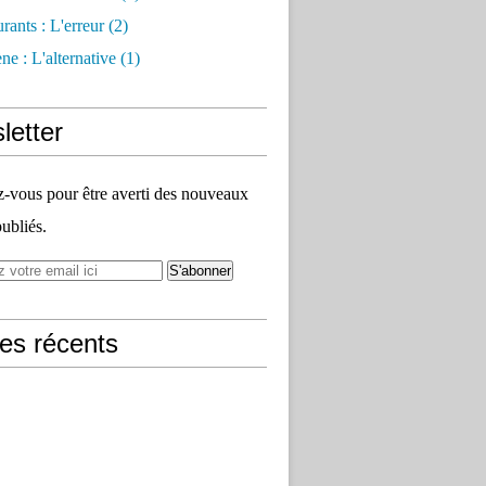
rants : L'erreur
(2)
e : L'alternative
(1)
letter
vous pour être averti des nouveaux
publiés.
les récents