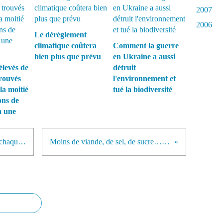
2007
2006
Le dérèglement
climatique coûtera
Comment la guerre
bien plus que prévu
en Ukraine a aussi
élevés de
détruit
rouvés
l'environnement et
la moitié
tué la biodiversité
ons de
n une
Plus de 4.000 personnes meurent chaque jour à cause de la pollution de l'air en Chine.
Moins de viande, de sel, de sucre… les recommandations de l’agence sanitaire