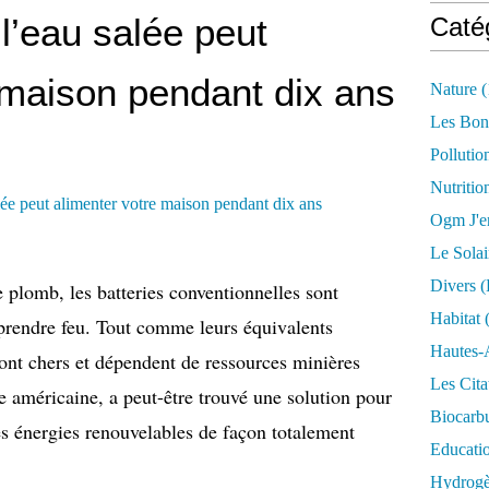
 l’eau salée peut
Caté
 maison pendant dix ans
Nature
(
Les Bon
Pollutio
Nutritio
Ogm J'e
Le Solai
Divers (
 plomb, les batteries conventionnelles sont
Habitat
(
prendre feu. Tout comme leurs équivalents
Hautes-
ont chers et dépendent de ressources minières
Les Cita
e américaine, a peut-être trouvé une solution pour
Biocarbu
 les énergies renouvelables de façon totalement
Educati
Hydrogèn