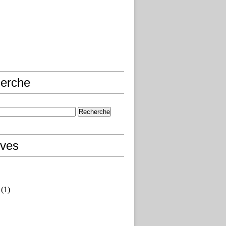
erche
ives
(1)