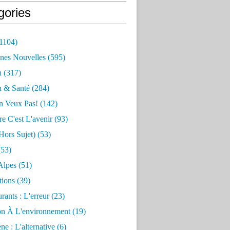
gories
1104)
nes Nouvelles
(595)
n
(317)
n & Santé
(284)
n Veux Pas!
(142)
re C'est L'avenir
(93)
hors Sujet)
(53)
53)
Alpes
(51)
tions
(39)
rants : L'erreur
(23)
on À L'environnement
(19)
e : L'alternative
(6)