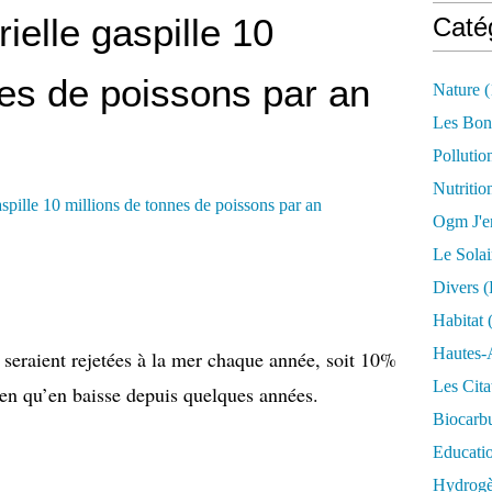
ielle gaspille 10
Caté
nes de poissons par an
Nature
(
Les Bon
Pollutio
Nutritio
Ogm J'e
Le Solai
Divers (
Habitat
(
Hautes-
 seraient rejetées à la mer chaque année, soit 10%
Les Cita
bien qu’en baisse depuis quelques années.
Biocarbu
Educati
Hydrogèn