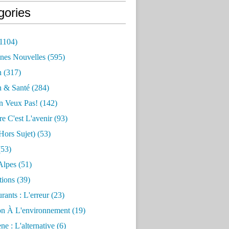
gories
1104)
nes Nouvelles
(595)
n
(317)
n & Santé
(284)
n Veux Pas!
(142)
re C'est L'avenir
(93)
hors Sujet)
(53)
53)
Alpes
(51)
tions
(39)
rants : L'erreur
(23)
on À L'environnement
(19)
e : L'alternative
(6)