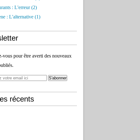
rants : L'erreur
(2)
e : L'alternative
(1)
letter
vous pour être averti des nouveaux
publiés.
les récents