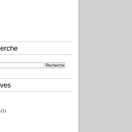
erche
ives
(1)