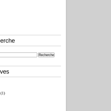
erche
ives
(1)