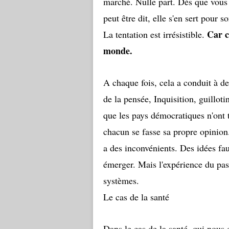
marché. Nulle part. Dès que vous 
peut être dit, elle s'en sert pour 
Car
c
La tentation est irrésistible.
monde.
A chaque fois, cela a conduit à de 
de la pensée, Inquisition, guillot
que les pays démocratiques n'ont 
chacun se fasse sa propre opinion
a des inconvénients. Des idées fau
émerger. Mais l'expérience du pas
systèmes.
Le cas de la santé
Dans le cas de la santé, qui nous o