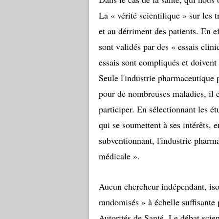
La « vérité scientifique » sur les t
et au détriment des patients. En ef
sont validés par
des « essais clin
essais sont compliqués et doivent 
Seule l'industrie pharmaceutique 
pour de nombreuses maladies, il es
participer. En sélectionnant les ét
qui se soumettent à ses intérêts, e
subventionnant, l'industrie pharmac
médicale ».
Aucun chercheur indépendant, isol
randomisés » à échelle suffisante
Autorités de Santé. Le débat scien