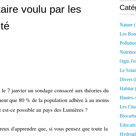
taire voulu par les
Caté
nté
Nature
(
Les Bon
Pollutio
Nutritio
Ogm J'e
Le Solai
Divers (
Habitat
(
é le 7 janvier un sondage consacré aux théories du
Hautes-
ent que 80 % de la population adhère à au moins
Les Cita
est-ce possible au pays des Lumières ?
Biocarbu
Educati
ureux d'apprendre que, si vous pensez que toute la
Hydrogèn