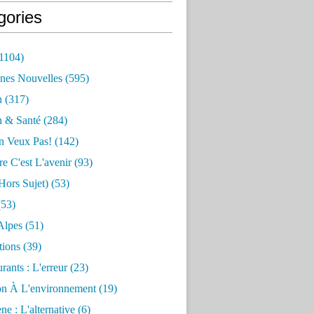
gories
1104)
nes Nouvelles
(595)
n
(317)
n & Santé
(284)
n Veux Pas!
(142)
re C'est L'avenir
(93)
hors Sujet)
(53)
53)
Alpes
(51)
tions
(39)
rants : L'erreur
(23)
on À L'environnement
(19)
e : L'alternative
(6)