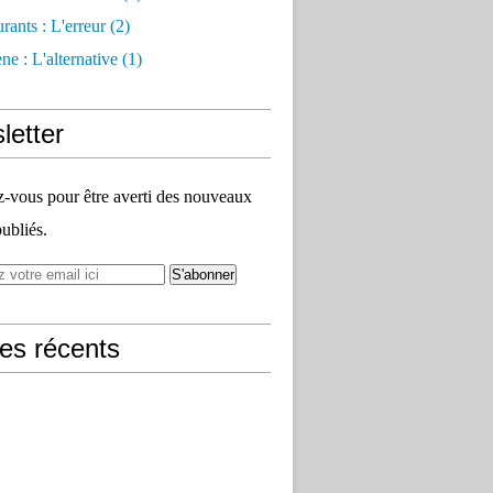
rants : L'erreur
(2)
e : L'alternative
(1)
letter
vous pour être averti des nouveaux
publiés.
les récents