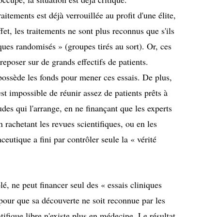
raitements est déjà verrouillée au profit d'une élite,
fet, les traitements ne sont plus reconnus que s'ils
iques randomisés
» (groupes tirés au sort). Or, ces
reposer sur de grands effectifs de patients.
possède les fonds pour mener ces essais. De plus,
t impossible de réunir assez de patients prêts à
udes qui l'arrange, en ne finançant que les experts
n rachetant les revues scientifiques, ou en les
eutique a fini par contrôler seule la « vérité
é, ne peut financer seul des « essais cliniques
 pour que sa découverte ne soit reconnue par les
tifique libre n'existe plus en médecine. Le résultat