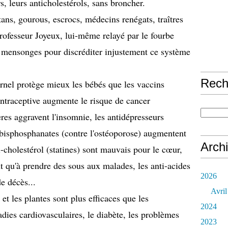
s, leurs anticholestérols,
sans broncher
.
ans, gourous, escrocs, médecins renégats, traîtres
Professeur Joyeux, lui-même relayé par le fourbe
mensonges pour discréditer injustement ce système
Rech
ternel protège mieux les bébés que les vaccins
contraceptive augmente le risque de cancer
ères aggravent l'insomnie, les antidépresseurs
 bisphosphanates (contre l'ostéoporose) augmentent
Arch
ti-cholestérol (statines) sont mauvais pour le cœur,
t qu'à prendre des sous aux malades, les anti-acides
2026
e décès...
Avril
 et les plantes sont plus efficaces que les
2024
ies cardiovasculaires, le diabète, les problèmes
2023