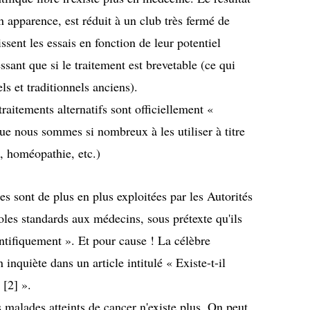
n apparence, est réduit à un club très fermé de
sent les essais en fonction de leur potentiel
essant que si le traitement est brevetable (ce qui
els et traditionnels anciens).
raitements alternatifs sont officiellement «
ue nous sommes si nombreux à les utiliser à titre
n, homéopathie, etc.)
s sont de plus en plus exploitées par les Autorités
oles standards aux médecins
, sous prétexte qu'ils
ientifiquement ». Et pour cause ! La célèbre
 inquiète dans un article intitulé «
Existe-t-il
 [2] »
.
s malades atteints de cancer n'existe plus. On peut