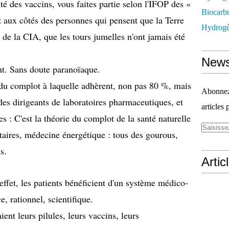
vité des vaccins, vous faites partie selon l'IFOP des «
Biocarbu
 aux côtés des personnes qui pensent que la Terre
Hydrogèn
t de la CIA, que les tours jumelles n'ont jamais été
News
nt. Sans doute paranoïaque.
 du complot à laquelle adhèrent, non pas 80 %, mais
Abonnez-
des dirigeants de laboratoires pharmaceutiques
, et
articles 
es : C'est la théorie du complot de la santé naturelle
ires, médecine énergétique : tous des gourous,
s.
Artic
 effet, les patients bénéficient d'un système médico-
, rationnel, scientifique.
ient leurs pilules, leurs vaccins, leurs