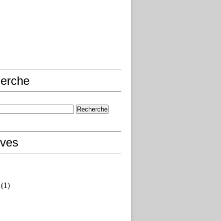
erche
ives
(1)