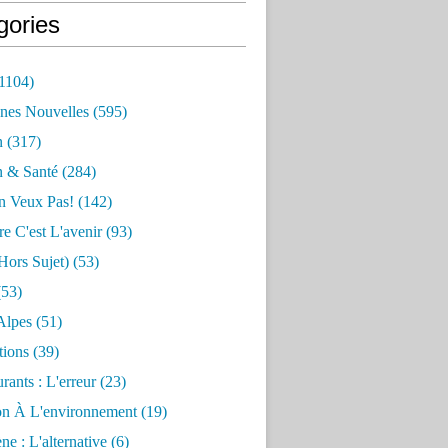
gories
1104)
nes Nouvelles
(595)
n
(317)
n & Santé
(284)
n Veux Pas!
(142)
re C'est L'avenir
(93)
hors Sujet)
(53)
53)
Alpes
(51)
tions
(39)
rants : L'erreur
(23)
on À L'environnement
(19)
e : L'alternative
(6)