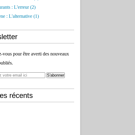
rants : L'erreur
(2)
e : L'alternative
(1)
letter
vous pour être averti des nouveaux
publiés.
les récents