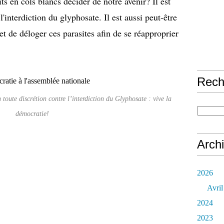
s en cols blancs décider de notre avenir? Il est
'interdiction du glyphosate. Il est aussi peut-être
t de déloger ces parasites afin de se réapproprier
Rech
oute discrétion contre l’interdiction du Glyphosate : vive la
démocratie!
Arch
2026
Avril
2024
2023