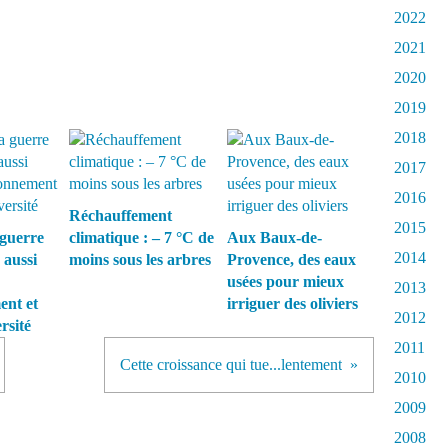
2022
2021
2020
2019
2018
2017
2016
Réchauffement
2015
guerre
climatique : – 7 °C de
Aux Baux-de-
2014
 aussi
moins sous les arbres
Provence, des eaux
usées pour mieux
2013
ent et
irriguer des oliviers
2012
rsité
2011
Cette croissance qui tue...lentement
2010
2009
2008