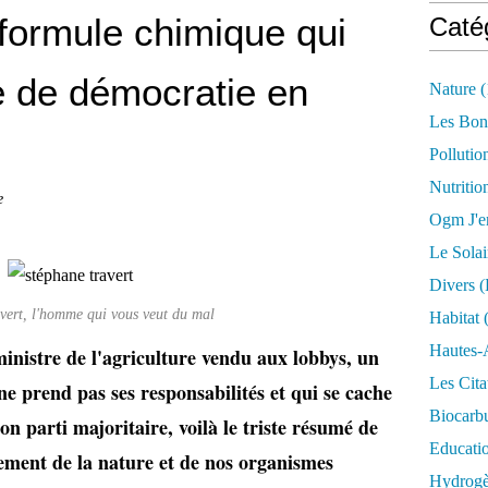
 formule chimique qui
Caté
e de démocratie en
Nature
(
Les Bon
Pollutio
Nutritio
e
Ogm J'e
Le Solai
Divers (
avert, l'homme qui vous veut du mal
Habitat
(
Hautes-
nistre de l'agriculture vendu aux lobbys, un
Les Cita
e prend pas ses responsabilités et qui se cache
Biocarbu
on parti majoritaire, voilà le triste résumé de
Educati
ment de la nature et de nos organismes
Hydrogèn