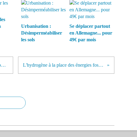
les
s
Urbanisation :
Se déplacer partout
Désimperméabiliser
en Allemagne... pour
les sols
49€ par mois
Déchets plastiques: Des multinationales créent une «alliance» pour réduire la pollution
L'hydrogène à la place des énergies fossiles : une entreprise française en passe de relever le défi