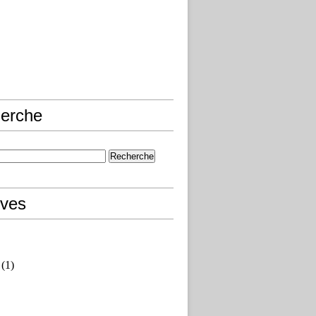
erche
ives
(1)