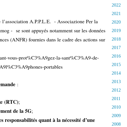
2022
2021
de
l’association A.P.P.L.E
. - Associazione Per la
2020
rosmog - se sont appuyés notamment sur les données
2019
nces (ANFR) fournies dans le cadre des actions sur
2018
2017
2016
ignant-vous-prot%C3%A9gez-la-sant%C3%A9-de-
2015
3%A9l%C3%A9phones-portables
2014
2013
demande
:
2012
2011
xe
(RTC)
;
2010
ement de la 5G
;
2009
 responsabilités quant à la nécessité d’une
2008