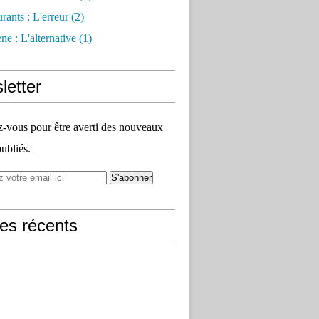
rants : L'erreur
(2)
e : L'alternative
(1)
letter
vous pour être averti des nouveaux
publiés.
les récents