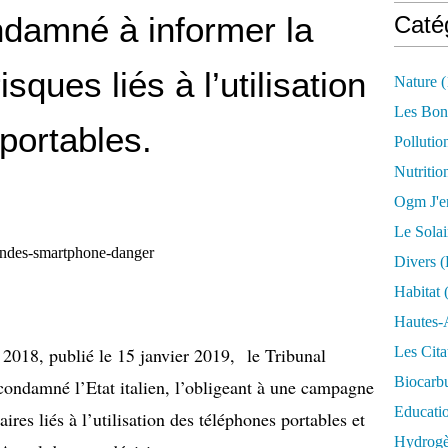
ondamné à informer la
Caté
sques liés à l’utilisation
Nature
(
Les Bon
portables.
Pollutio
Nutritio
Ogm J'e
Le Solai
Divers (
Habitat
(
Hautes-
Les Cita
018, publié le 15 janvier 2019, le Tribunal
Biocarbu
condamné l’Etat italien, l’obligeant à une campagne
Educati
aires liés à l’utilisation des téléphones portables et
Hydrogèn