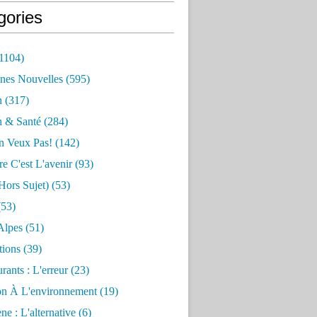
gories
1104)
nes Nouvelles
(595)
n
(317)
n & Santé
(284)
n Veux Pas!
(142)
re C'est L'avenir
(93)
hors Sujet)
(53)
53)
Alpes
(51)
tions
(39)
rants : L'erreur
(23)
on À L'environnement
(19)
e : L'alternative
(6)