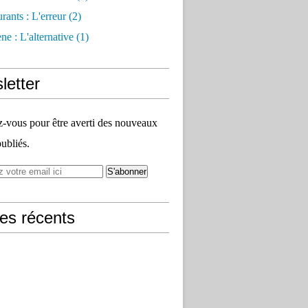
rants : L'erreur
(2)
e : L'alternative
(1)
letter
vous pour être averti des nouveaux
publiés.
les récents