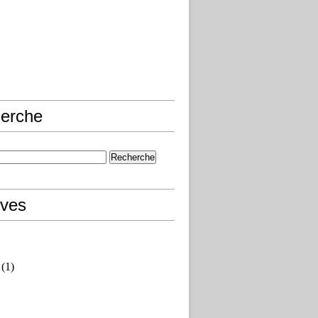
erche
ives
(1)