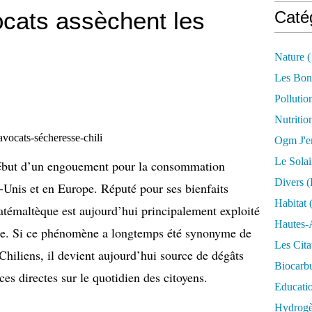
vocats assèchent les
Caté
Nature
(
Les Bon
Pollutio
Nutritio
Ogm J'e
Le Solai
ébut d’un engouement pour la consommation
Divers (
s-Unis et en Europe. Réputé pour ses bienfaits
Habitat
(
uatémaltèque est aujourd’hui principalement exploité
Hautes-
ue. Si ce phénomène a longtemps été synonyme de
Les Cita
iliens, il devient aujourd’hui source de dégâts
Biocarbu
 directes sur le quotidien des citoyens.
Educati
Hydrogèn