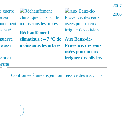
2007
2006
Réchauffement
guerre
climatique : – 7 °C de
Aux Baux-de-
 aussi
moins sous les arbres
Provence, des eaux
usées pour mieux
ent et
irriguer des oliviers
rsité
Confrontée à une disparition massive des insectes, l'Allemagne prépare une loi pour les protéger