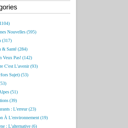
gories
1104)
nes Nouvelles
(595)
n
(317)
n & Santé
(284)
n Veux Pas!
(142)
re C'est L'avenir
(93)
hors Sujet)
(53)
53)
Alpes
(51)
tions
(39)
rants : L'erreur
(23)
on À L'environnement
(19)
e : L'alternative
(6)