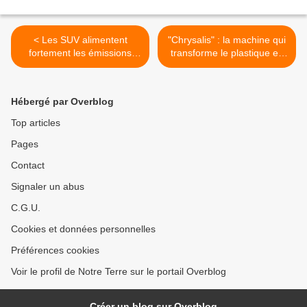
< Les SUV alimentent
"Chrysalis" : la machine qui
fortement les émissions
transforme le plastique en
mondiales de CO2
diesel léger est enfin prête
>
Hébergé par Overblog
Top articles
Pages
Contact
Signaler un abus
C.G.U.
Cookies et données personnelles
Préférences cookies
Voir le profil de Notre Terre sur le portail Overblog
Créer un blog sur Overblog