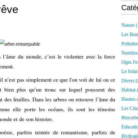
rêve
Caté
Nature
(
Les Bon
Pollutio
Nutritio
à l’âme du monde, c’est le violenter avec la force
Ogm J'e
pement.
Le Solai
 il n’est pas simplement ce que l'on voit de lui ou ce
Divers (
t bien plus qu’un tronc sur lequel poussent des
Habitat
(
t des feuilles. Dans les arbres on retrouve l’âme du
Hautes-
mme elle porte les océans, ils sont les témoins
Les Cita
Biocarbu
onde et de son histoire.
Educati
oésie, parfois teintée de romantisme, parfois de
Hydrogèn