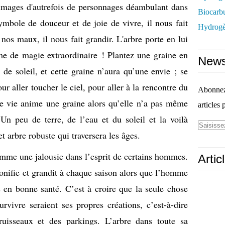
 images d'autrefois de personnages déambulant dans
Biocarbu
ymbole de douceur et de joie de vivre, il nous fait
Hydrogèn
 nos maux, il nous fait grandir. L'arbre porte en lui
orme de magie extraordinaire ! Plantez une graine en
News
 de soleil, et cette graine n’aura qu’une envie ; se
our aller toucher le ciel, pour aller à la rencontre du
Abonnez-
de vie anime une graine alors qu’elle n’a pas même
articles 
. Un peu de terre, de l’eau et du soleil et la voilà
et arbre robuste qui traversera les âges.
comme une jalousie dans l’esprit de certains hommes.
Artic
e bonifie et grandit à chaque saison alors que l’homme
s en bonne santé. C’est à croire que la seule chose
rvivre seraient ses propres créations, c’est-à-dire
ruisseaux et des parkings. L’arbre dans toute sa