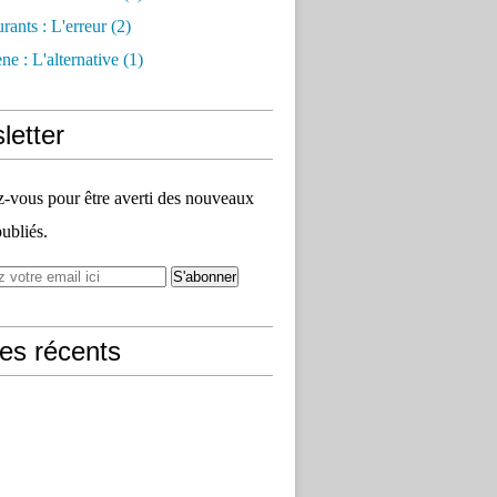
rants : L'erreur
(2)
e : L'alternative
(1)
letter
vous pour être averti des nouveaux
publiés.
les récents