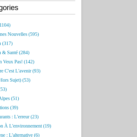
gories
1104)
nes Nouvelles
(595)
n
(317)
n & Santé
(284)
n Veux Pas!
(142)
re C'est L'avenir
(93)
hors Sujet)
(53)
53)
Alpes
(51)
tions
(39)
rants : L'erreur
(23)
on À L'environnement
(19)
e : L'alternative
(6)