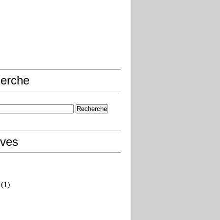
erche
ives
(1)