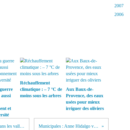
2007
2006
Réchauffement
guerre
climatique : – 7 °C de
Aux Baux-de-
 aussi
moins sous les arbres
Provence, des eaux
usées pour mieux
ent et
irriguer des oliviers
rsité
Le Rallye Monte Carlo fait rage dans les vallées alpines...pendant que le monde s'effondre
Municipales : Anne Hidalgo veut planter 170.000 arbres à Paris