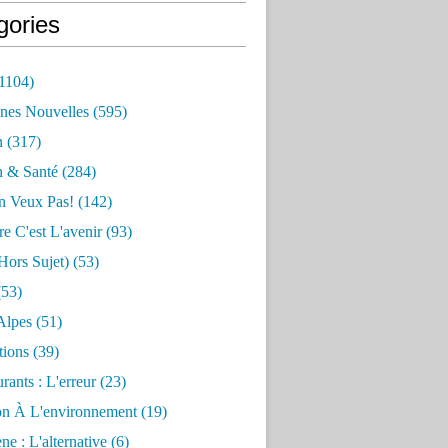
gories
1104)
nes Nouvelles
(595)
n
(317)
n & Santé
(284)
n Veux Pas!
(142)
re C'est L'avenir
(93)
hors Sujet)
(53)
53)
Alpes
(51)
tions
(39)
rants : L'erreur
(23)
on À L'environnement
(19)
e : L'alternative
(6)