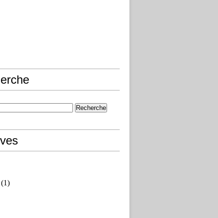
erche
ives
(1)