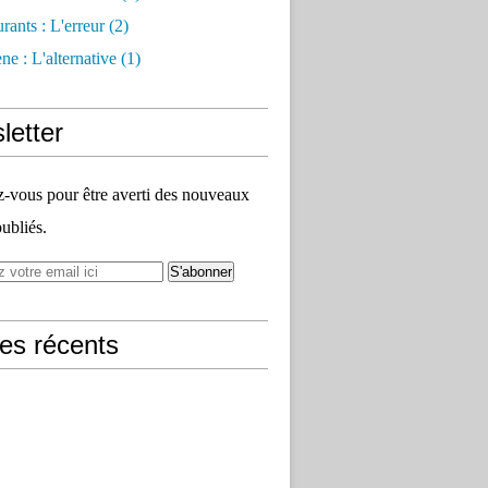
rants : L'erreur
(2)
e : L'alternative
(1)
letter
vous pour être averti des nouveaux
publiés.
les récents