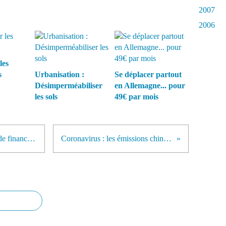
2007
2006
les
s
Urbanisation :
Se déplacer partout
Désimperméabiliser
en Allemagne... pour
les sols
49€ par mois
Des banques françaises accusées de financer des projets liés à la déforestation
Coronavirus : les émissions chinoises de CO2 en chute libre