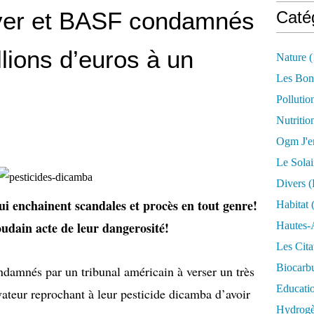
ayer et BASF condamnés
Caté
lions d’euros à un
Nature
(
Les Bon
Pollutio
Nutritio
Ogm J'e
Le Solai
Divers (
ui enchainent scandales et procès en tout genre!
Habitat
(
oudain acte de leur dangerosité!
Hautes-
Les Cita
Biocarbu
damnés par un tribunal américain à verser un très
Educati
teur reprochant à leur pesticide dicamba d’avoir
Hydrogèn