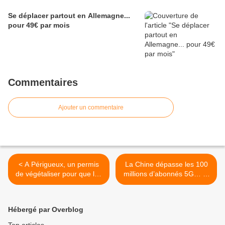
Se déplacer partout en Allemagne...
pour 49€ par mois
Commentaires
Ajouter un commentaire
< A Périgueux, un permis
La Chine dépasse les 100
de végétaliser pour que les
millions d’abonnés 5G… et
habitants plantent des
la technologie consomme
légumes ou des fleurs dans
beaucoup >
les rues
Hébergé par Overblog