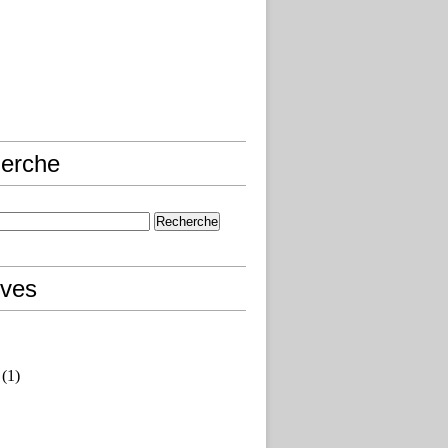
erche
ives
(1)