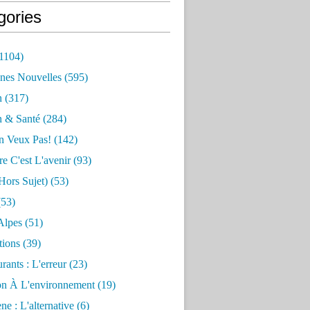
gories
1104)
nes Nouvelles
(595)
n
(317)
n & Santé
(284)
n Veux Pas!
(142)
re C'est L'avenir
(93)
hors Sujet)
(53)
53)
Alpes
(51)
tions
(39)
rants : L'erreur
(23)
on À L'environnement
(19)
e : L'alternative
(6)