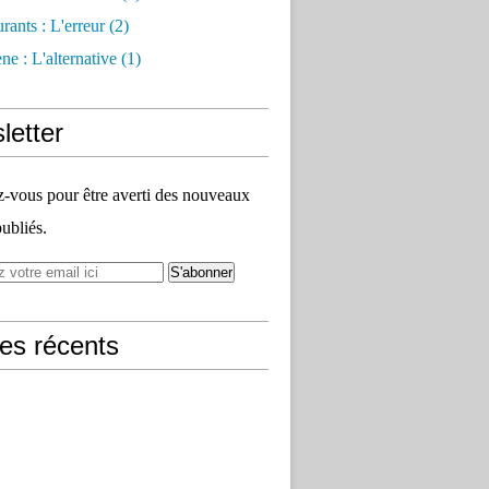
rants : L'erreur
(2)
e : L'alternative
(1)
letter
vous pour être averti des nouveaux
publiés.
les récents