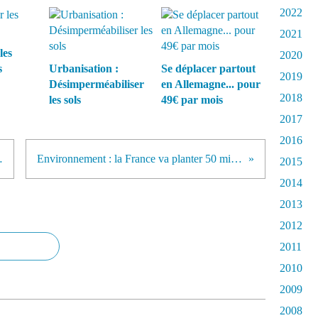
2022
2021
les
2020
s
Urbanisation :
Se déplacer partout
2019
Désimperméabiliser
en Allemagne... pour
2018
les sols
49€ par mois
2017
2016
dans les Landes
Environnement : la France va planter 50 millions d’arbres pour repeupler ses forêts
2015
2014
2013
2012
2011
2010
2009
2008