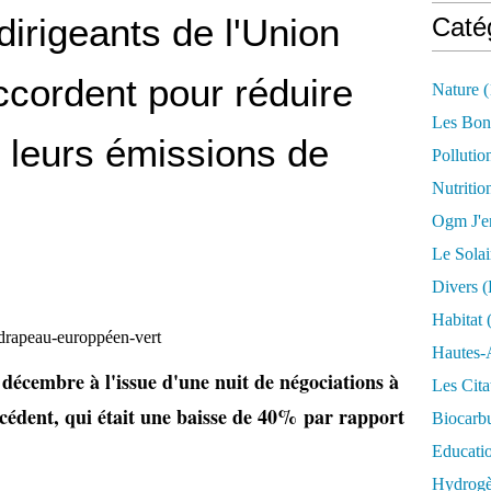
 dirigeants de l'Union
Caté
cordent pour réduire
Nature
(
Les Bon
 leurs émissions de
Pollutio
Nutritio
Ogm J'e
Le Solai
Divers (
Habitat
(
Hautes-
décembre à l'issue d'une nuit de négociations à
Les Cita
écédent, qui était une baisse de 40% par rapport
Biocarbu
Educati
Hydrogèn