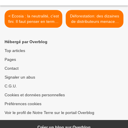
< Ecosia : la neutralité, c'est
Déforestation: des dizaines
fini. Il faut penser en termes
de distributeurs menacent
de régénération.
le Brésil de boycott >
Hébergé par Overblog
Top articles
Pages
Contact
Signaler un abus
C.G.U.
Cookies et données personnelles
Préférences cookies
Voir le profil de Notre Terre sur le portail Overblog
Créer un blog sur Overblog